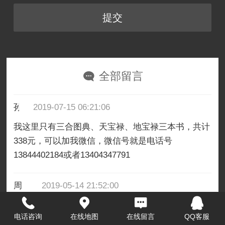
全部留言
孙海
2019-07-15 06:21:06
我这里只有三合图典、天宝禄、地宝禄三本书，共计
338元，可以加我微信，微信号就是电话号
13844402184或者13404347791
周毕法
2019-05-14 21:52:00
师傅，观看里面的视频需要什么样的条件？怎样才能
电话咨询
在线地图
在线留言
QQ客服
达到这样条件？